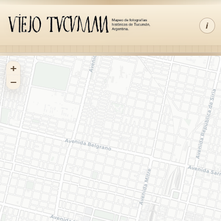
i
+
−